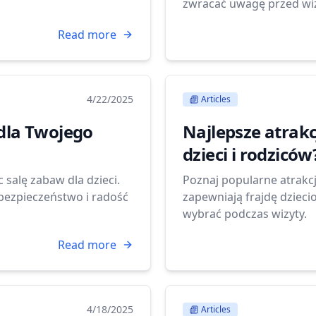
zwracać uwagę przed wiz
Read more
4/22/2025
Articles
 dla Twojego
Najlepsze atrakc
dzieci i rodziców
salę zabaw dla dzieci.
Poznaj popularne atrakcj
bezpieczeństwo i radość
zapewniają frajdę dzieci
wybrać podczas wizyty.
Read more
4/18/2025
Articles