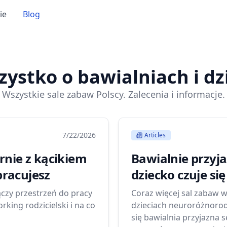
ie
Blog
ystko o bawialniach i dz
Wszystkie sale zabaw Polscy. Zalecenia i informacje.
7/22/2026
Articles
rnie z kącikiem
Bawialnie przyja
racujesz
dziecko czuje si
ączy przestrzeń do pracy
Coraz więcej sal zabaw w
king rodzicielski i na co
dzieciach neuroróżnorod
się bawialnia przyjazna 