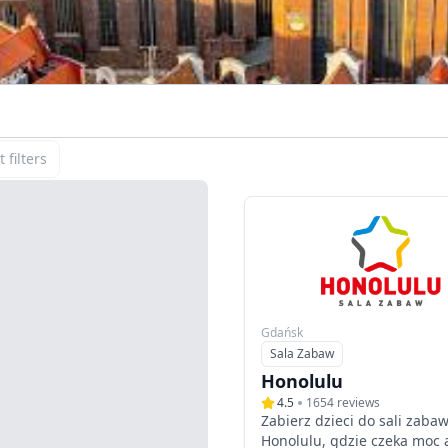
 filters
Gdańsk
Sala Zabaw
Typ
Honolulu
4.5
1654
reviews
Zabierz dzieci do sali zaba
Honolulu, gdzie czeka moc a