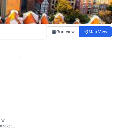
Grid View
Map View
w w
trakcji