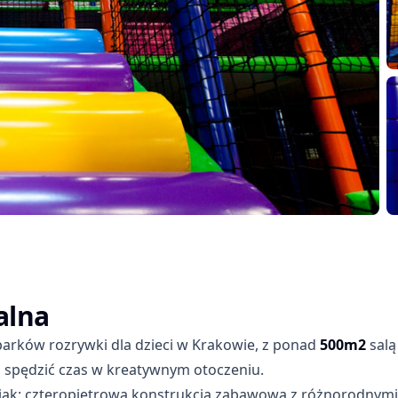
+
alna
parków rozrywki dla dzieci w Krakowie, z ponad
500m2
salą
cą spędzić czas w kreatywnym otoczeniu.
e jak: czteropiętrowa konstrukcja zabawowa z różnorodnymi