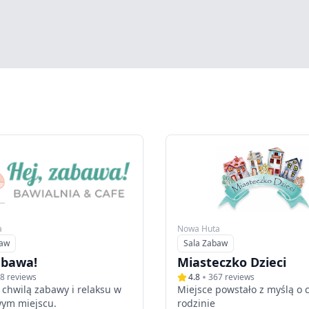
a
Nowa Huta
baw
Sala Zabaw
Typ
abawa!
Miasteczko Dzieci
8
reviews
4.8
367
reviews
ę chwilą zabawy i relaksu w
Miejsce powstało z myślą o c
wym miejscu.
rodzinie