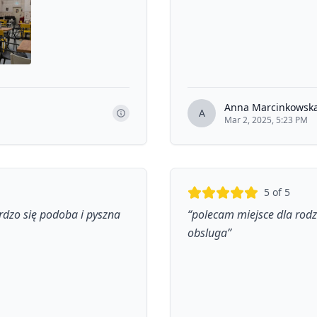
Anna Marcinkowsk
A
Mar 2, 2025, 5:23 PM
5
of 5
rdzo się podoba i pyszna
“
polecam miejsce dla rodz
obsluga
”