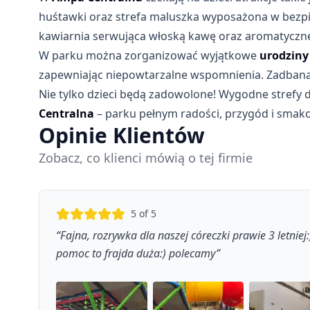
huśtawki oraz strefa maluszka wyposażona w bezpiec
kawiarnia serwująca włoską kawę oraz aromatyczne
W parku można zorganizować wyjątkowe
urodziny
zapewniając niepowtarzalne wspomnienia. Zadbana i
Nie tylko dzieci będą zadowolone! Wygodne strefy d
Centralna
– parku pełnym radości, przygód i smak
Opinie Klientów
Zobacz, co klienci mówią o tej firmie
5
of 5
“
Fajna, rozrywka dla naszej córeczki prawie 3 letnie
pomoc to frajda duża:) polecamy
”