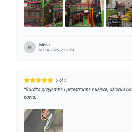
Misia
M
Mar 4, 2025, 2:16 PM
5
of 5
“
Bardzo przyjemne i przestronne miejsce, dziecku ba
kawa.
”