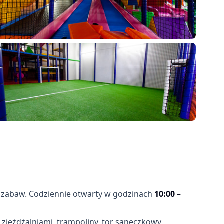
18
more
 zabaw. Codziennie otwarty w godzinach
10:00 –
 zjeżdżalniami, trampoliny, tor saneczkowy,