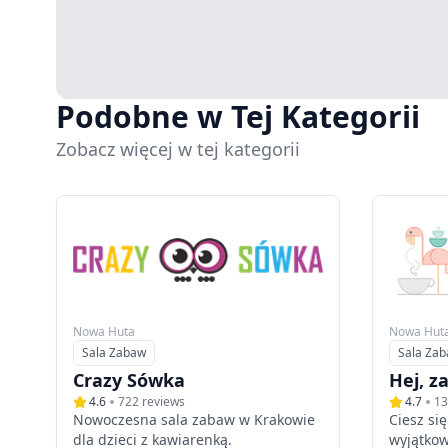
Podobne w Tej Kategorii
Zobacz więcej w tej kategorii
Nowa Huta
Nowa Hut
Sala Zabaw
Sala Za
Typ
Typ
Crazy Sówka
Hej, z
4.6
722
reviews
4.7
13
Nowoczesna sala zabaw w Krakowie
Ciesz si
dla dzieci z kawiarenką.
wyjątko