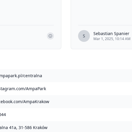
Sebastian Spanier
S
Mar 1, 2025, 10:14 AM
ampapark.pl/centralna
nstagram.com/AmpaPark
facebook.com/AmpaKrakow
044
ralna 41a, 31-586 Kraków