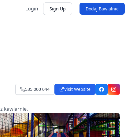
Login
Sign Up
Dodaj Bawialnie
535 000 044
Visit Website
Facebook
Instagram
az kawiarnie.