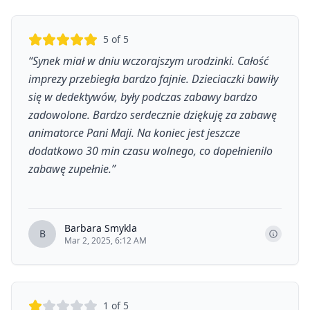
5
of 5
“
Synek miał w dniu wczorajszym urodzinki. Całość
imprezy przebiegła bardzo fajnie. Dzieciaczki bawiły
się w dedektywów, były podczas zabawy bardzo
zadowolone. Bardzo serdecznie dziękuję za zabawę
animatorce Pani Maji. Na koniec jest jeszcze
dodatkowo 30 min czasu wolnego, co dopełnienilo
zabawę zupełnie.
”
Barbara Smykla
B
Mar 2, 2025, 6:12 AM
1
of 5