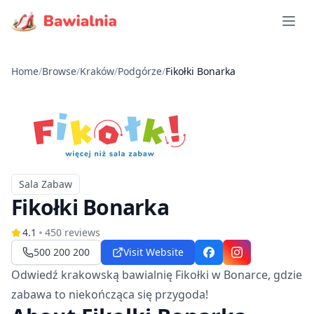
Open 
Home
/
Browse
/
Kraków
/
Podgórze
/
Fikołki Bonarka
Sala Zabaw
Typ
Fikołki Bonarka
4.1
450
reviews
500 200 200
Visit Website
Facebook
Instagram
Odwiedź krakowską bawialnię Fikołki w Bonarce, gdzie
zabawa to niekończąca się przygoda!