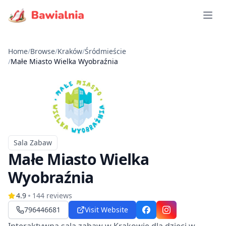
Open 
Home
/
Browse
/
Kraków
/
Śródmieście
/
Małe Miasto Wielka Wyobraźnia
Sala Zabaw
Typ
Małe Miasto Wielka
Wyobraźnia
4.9
144
reviews
796446681
Visit Website
Facebook
Instagram