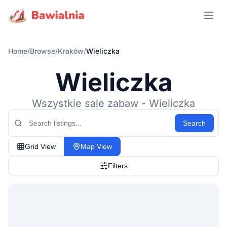
Open m
Home
/
Browse
/
Kraków
/
Wieliczka
Wieliczka
Wszystkie sale zabaw - Wieliczka
Search
Grid View
Map View
Filters