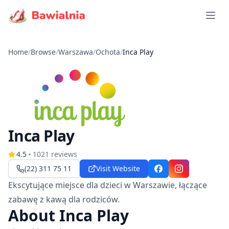
Open 
Home
/
Browse
/
Warszawa
/
Ochota
/
Inca Play
Inca Play
4.5
1021
reviews
(22) 311 75 11
Visit Website
Facebook
Instagram
Ekscytujące miejsce dla dzieci w Warszawie, łączące
zabawę z kawą dla rodziców.
About Inca Play