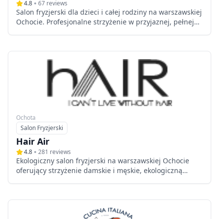
4.8
67
reviews
Salon fryzjerski dla dzieci i całej rodziny na warszawskiej
Ochocie. Profesjonalne strzyżenie w przyjaznej, pełnej
zabawy atmosferze – z fotelikami-samochodami, bajkami
i zabawkami.
Ochota
Salon Fryzjerski
Typ
Hair Air
4.8
281
reviews
Ekologiczny salon fryzjerski na warszawskiej Ochocie
oferujący strzyżenie damskie i męskie, ekologiczną
koloryzację farbami roślinnymi, pielęgnację BIO
kosmetykami oraz profesjonalne strzyżenie dziecięce w
przyjaznej atmosferze.