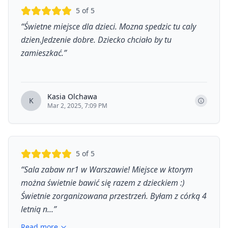
5
of 5
“
Świetne miejsce dla dzieci. Mozna spedzic tu caly
dzien.Jedzenie dobre. Dziecko chciało by tu
zamieszkać.
”
Kasia Olchawa
K
Mar 2, 2025, 7:09 PM
5
of 5
“
Sala zabaw nr1 w Warszawie! Miejsce w ktorym
można świetnie bawić się razem z dzieckiem :)
Świetnie zorganizowana przestrzeń. Byłam z córką 4
letnią n...
”
Read more