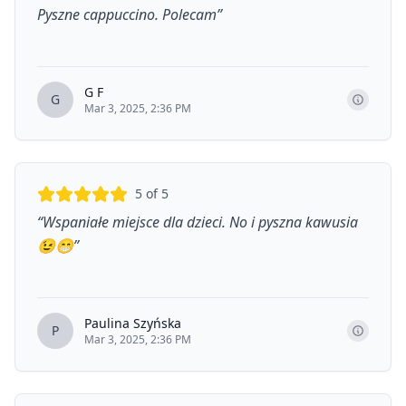
Pyszne cappuccino. Polecam
”
G F
G
Mar 3, 2025, 2:36 PM
5
of 5
“
Wspaniałe miejsce dla dzieci. No i pyszna kawusia
😉😁
”
Paulina Szyńska
P
Mar 3, 2025, 2:36 PM