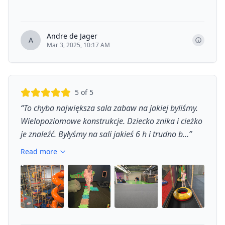
Andre de Jager
A
Mar 3, 2025, 10:17 AM
5
of 5
“
To chyba największa sala zabaw na jakiej byliśmy.
Wielopoziomowe konstrukcje. Dziecko znika i cieżko
je znaleźć. Byłyśmy na sali jakieś 6 h i trudno b...
”
Read more
+
3