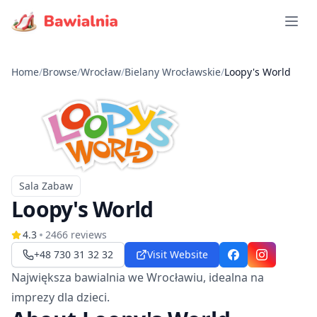
Open 
Home
/
Browse
/
Wrocław
/
Bielany Wrocławskie
/
Loopy's World
Sala Zabaw
Typ
Loopy's World
4.3
2466
reviews
+48 730 31 32 32
Visit Website
Facebook
Instagram
Największa bawialnia we Wrocławiu, idealna na
imprezy dla dzieci.