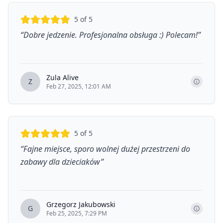
5
of 5
“
Dobre jedzenie. Profesjonalna obsługa :) Polecam!
”
Zula Alive
Z
Feb 27, 2025, 12:01 AM
5
of 5
“
Fajne miejsce, sporo wolnej dużej przestrzeni do
zabawy dla dzieciaków
”
Grzegorz Jakubowski
G
Feb 25, 2025, 7:29 PM