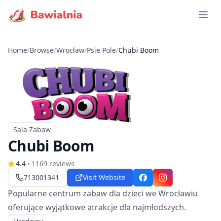
Open 
Home
/
Browse
/
Wrocław
/
Psie Pole
/
Chubi Boom
Sala Zabaw
Typ
Chubi Boom
4.4
1169
reviews
713001341
Visit Website
Facebook
Instagram
Popularne centrum zabaw dla dzieci we Wrocławiu
oferujące wyjątkowe atrakcje dla najmłodszych.